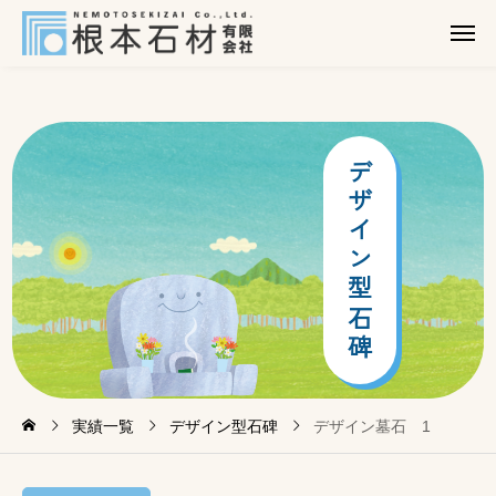
デ
ザ
イ
ン
型
石
碑
実績一覧
デザイン型石碑
デザイン墓石 1