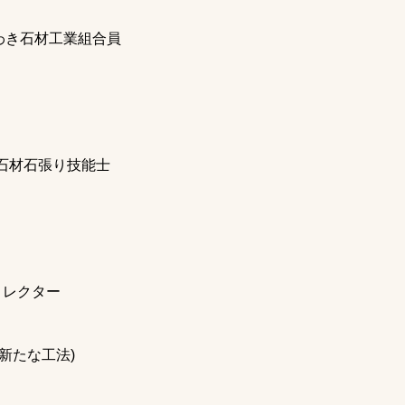
き石材工業組合員
石材石張り技能士
ィレクター
の新たな工法)