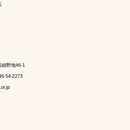
店
野地46-1
6-54-2273
or.jp