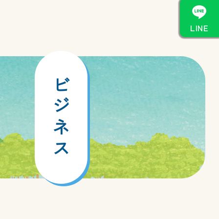

LINE
ビ
ジ
ネ
ス