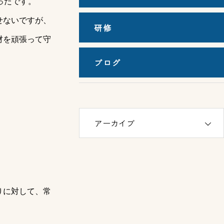
ったです。
せないですが、
研修
材を頑張って守
ブログ
りに対して、常